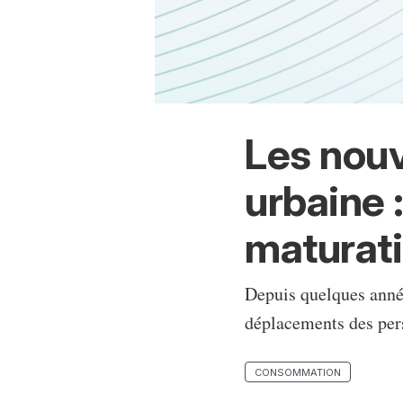
Les nouv
urbaine 
maturat
Depuis quelques année
déplacements des pers
CONSOMMATION